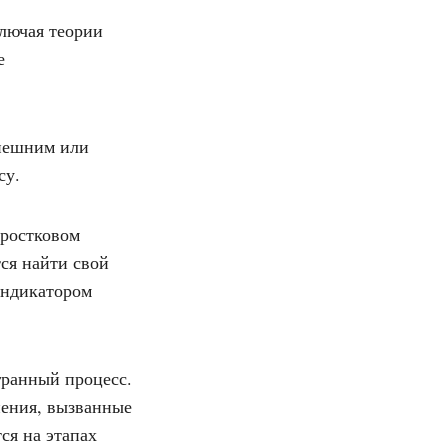
ключая теории
е
внешним или
су.
дростковом
ся найти свой
индикатором
.
ранный процесс.
нения, вызванные
ся на этапах