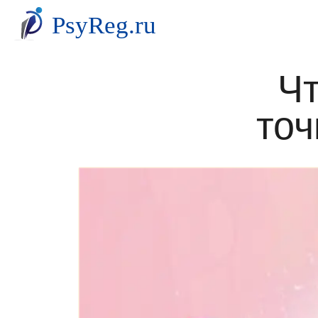
Чт
точ