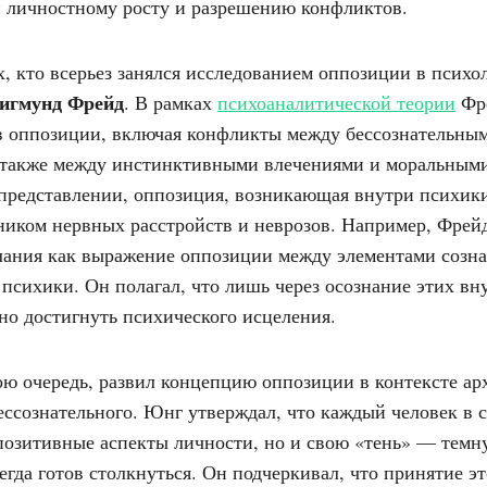
 личностному росту и разрешению конфликтов.
, кто всерьез занялся исследованием оппозиции в психо
игмунд Фрейд
. В рамках
психоаналитической теории
Фр
 оппозиции, включая конфликты между бессознательны
а также между инстинктивными влечениями и моральным
 представлении, оппозиция, возникающая внутри психики
иком нервных расстройств и неврозов. Например, Фрей
ания как выражение оппозиции между элементами созна
 психики. Он полагал, что лишь через осознание этих вн
о достигнуть психического исцеления.
вою очередь, развил концепцию оппозиции в контексте ар
ессознательного. Юнг утверждал, что каждый человек в 
 позитивные аспекты личности, но и свою «тень» — темн
егда готов столкнуться. Он подчеркивал, что принятие э