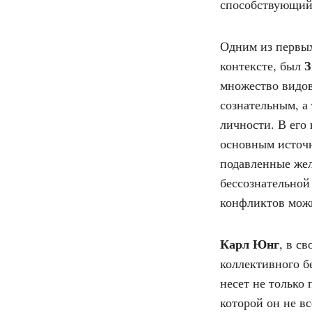
способствующий
Одним из первых
З
контексте, был
множество видов
сознательным, 
личности. В его
основным источн
подавленные жел
бессознательной
конфликтов можн
Карл Юнг
, в с
коллективного б
несет не только
которой он не вс