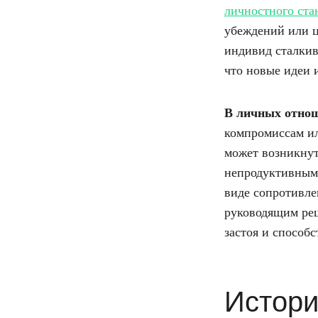
личностного ста
убеждений или ц
индивид сталкив
что новые идеи 
В личных отно
компромиссам и
может возникнут
непродуктивным 
виде сопротивле
руководящим реш
застоя и способс
Истори