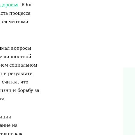
здоровья
. Юнг
асть процесса
 элементами
нимал вопросы
те личностной
шнем социальном
т в результате
 считал, что
изни и борьбу за
ти.
зиции
ание на
 такие как