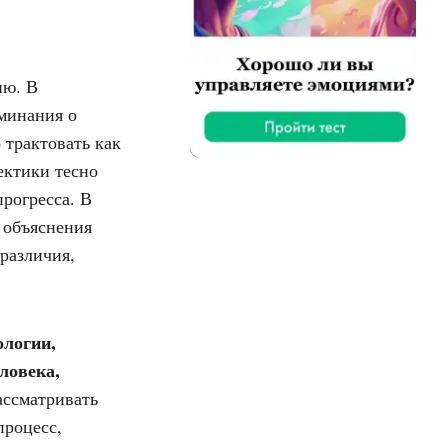
ию. В
минания о
 трактовать как
ектики тесно
рогресса. В
 объяснения
различия,
ологии,
ловека,
ассматривать
процесс,