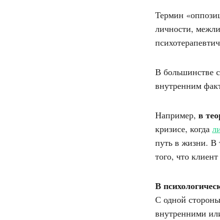
Термин «оппозиц
личности, межли
психотерапевтич
В большинстве с
внутренним факт
в те
Например,
кризисе, когда
л
путь в жизни. В
того, что клиент
В психологичес
С одной стороны
внутренними или