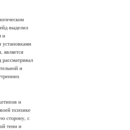
логическом
ейд выделил
м и
и установками
, является
д рассматривал
тельной и
утренних
хетипов и
своей психике
ую сторону, с
той тени и