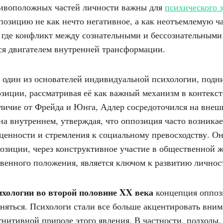
тивоположных частей личности важны для
психического 
позицию не как нечто негативное, а как неотъемлемую ч
 где конфликт между сознательными и бессознательными
ся двигателем внутренней трансформации.
, один из основателей индивидуальной психологии, под
зиции, рассматривая её как важный механизм в контекс
личие от Фрейда и Юнга, Адлер сосредоточился на вне
на внутреннем, утверждая, что оппозиция часто возникае
ценности и стремления к социальному превосходству. Он
озиции, через конструктивное участие в общественной ж
венного положения, является ключом к развитию личнос
ихологии во второй половине XX века
концепция оппо
няться. Психологи стали все больше акцентировать вним
гнитивной природе этого явления. В частности, подходы,