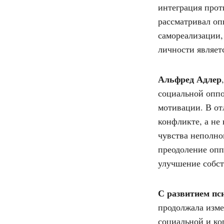
интеграция про
рассматривал оп
самореализации,
личности являет
Альфред Адлер
социальной оппо
мотивации. В от
конфликте, а не 
чувства неполно
преодоление опп
улучшение собст
С развитием пс
продолжала изме
социальной и ко