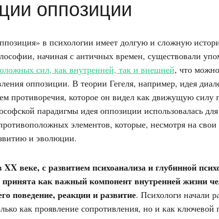
ции оппозиции
ппозиция» в психологии имеет долгую и сложную истор
лософии, начиная с античных времен, существовали упо
оложных сил, как внутренней, так и внешней
, что можно
ления оппозиции. В теории Гегеля, например, идея диал
ием противоречия, которое он видел как движущую силу п
ософской парадигмы идея оппозиции использовалась для
противоположных элементов, которые, несмотря на свои 
звитию и эволюции.
 XX веке, с развитием психоанализа и глубинной псих
 принята как важный компонент внутренней жизни че
го поведение, реакции и развитие
. Психологи начали р
лько как проявление сопротивления, но и как ключевой 