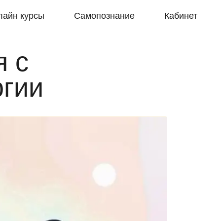
лайн курсы
Самопознание
Кабинет
я с
огии