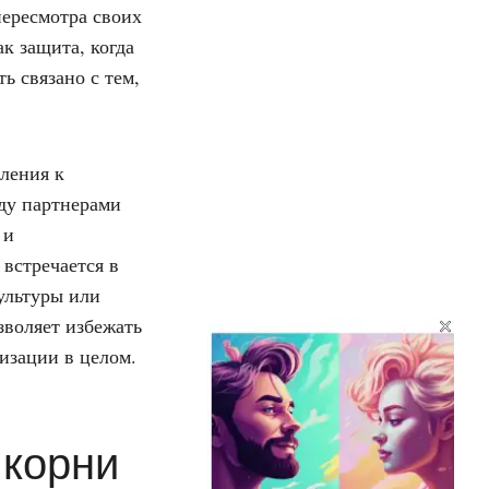
пересмотра своих
к защита, когда
ь связано с тем,
ления к
ду партнерами
 и
встречается в
ультуры или
×
зволяет избежать
низации в целом.
 корни